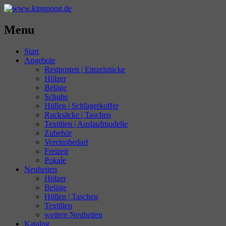
Menu
Start
Angebote
Restposten | Einzelstücke
Hölzer
Beläge
Schuhe
Hüllen | Schlägerkoffer
Rucksäcke | Taschen
Textilien | Auslaufmodelle
Zubehör
Vereinsbedarf
Freizeit
Pokale
Neuheiten
Hölzer
Beläge
Hüllen | Taschen
Textilien
weitere Neuheiten
Katalog