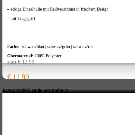
– eckige Einzelhülle mit Reißverschluss in frischem Design
– mit Tragegriff
Farbe:
schwarz/blau | schwarz/grün | schwarz/rot
Obermaterial:
100% Polyester
statt € 12,90
€ 11,90
KING PONG Hülle mit Ballfach