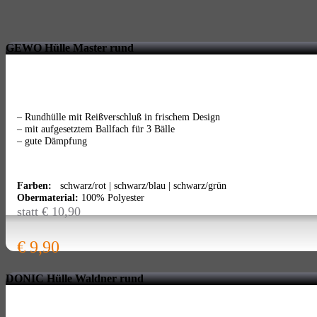
GEWO Hülle Master rund
– Rundhülle mit Reißverschluß in frischem Design
– mit aufgesetztem Ballfach für 3 Bälle
– gute Dämpfung
Farben:
schwarz/rot | schwarz/blau | schwarz/grün
Obermaterial:
100% Polyester
statt € 10,90
€ 9,90
DONIC Hülle Waldner rund