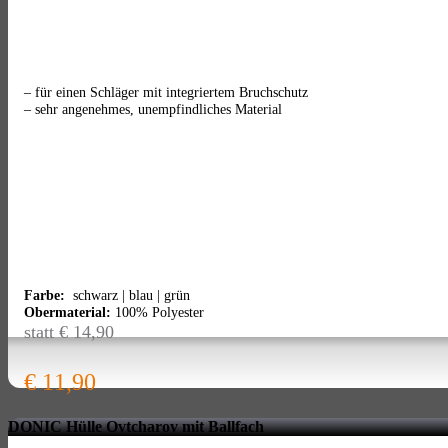
– für einen Schläger mit integriertem Bruchschutz
– sehr angenehmes, unempfindliches Material
Farbe:
schwarz | blau | grün
Obermaterial:
100% Polyester
statt € 14,90
€ 11,90
DONIC Hülle Ovtcharov mit Ballfach