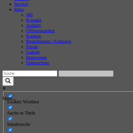
Service
Infos
Wir
Kontakt
Anfahrt
Öffnungszeiten
Katalog
Bestellungen | Anfragen
Presse
Galerie
Impressum
Datenschutz
Verwe
die
Pfeile
nach
oben
Mehr...
und
Exakter Wortlaut
unten,
um
Suche in Titeln
das
verfüg
Inhaltssuche
Ergebn
auszuw